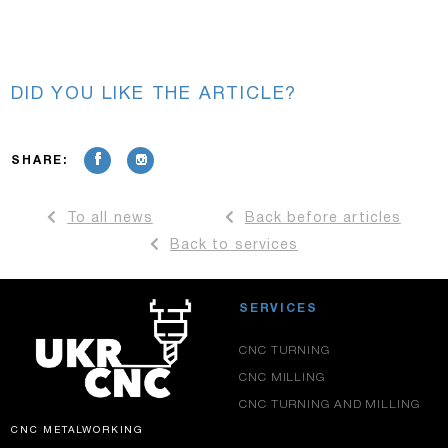
DID YOU LIKE THE ARTICLE?
SHARE:
To all news
Back before articles
Back to services
SERVICES
CNC TURNING
CNC MILLING
CNC TURNING AND MILLING
CNC METALWORKING