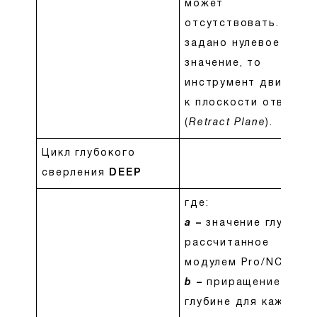
может
отсутствовать. Если
задано нулевое
значение, то
инструмент движетс
к плоскости отвода
(
Retract Plane
).
Цикл глубокого
сверления
DEEP
где:
a
–
значение глубины,
рассчитанное
модулем Pro/NC.
b
–
приращение по
глубине для каждого