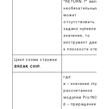
“RETURN,
f
” является
необязательным и
может
отсутствовать. Если
задано нулевое
значение, то
инструмент движетс
к плоскости отвода
Цикл слома стружки
BREAK CHIP.
где:
a
– значение глубины,
рассчитанное
модулем Pro/NC.
b
– приращение по