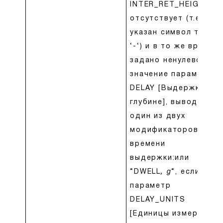
INTER_RET_HEIGHT
отсутствует (т.е.
указан символ тире
‘-‘) и в то же время
задано ненулевое
значение параметра
DELAY [Выдержка на
глубине], выводится
один из двух
модификаторов
времени
выдержки:или
“DWELL
, g
“, если
параметр
DELAY_UNITS
[Единицы измерения