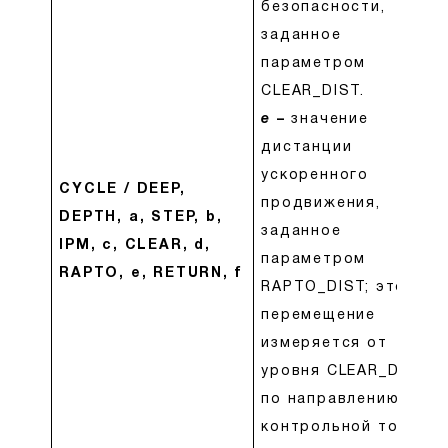
безопасности,
заданное
параметром
CLEAR_DIST.
e
–
значение
дистанции
ускоренного
CYCLE / DEEP,
продвижения,
DEPTH, a, STEP, b,
заданное
IPM, c, CLEAR, d,
параметром
RAPTO, e, RETURN, f
RAPTO_DIST; это
перемещение
измеряется от
уровня CLEAR_DIST
по направлению к
контрольной точке