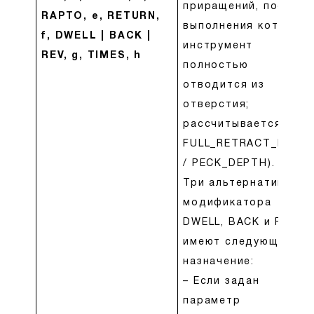
приращений, после
RAPTO, e, RETURN,
выполнения которых
f, DWELL | BACK |
инструмент
REV, g, TIMES, h
полностью
отводится из
отверстия;
рассчитывается как
FULL_RETRACT_DEPT
/ PECK_DEPTH).
Три альтернативных
модификатора
DWELL, BACK и REV
имеют следующее
назначение:
– Если задан
параметр