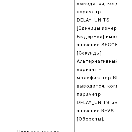
выводится, когда
параметр
DELAY_UNITS
[Единицы измерения
Выдержки] имеет
значение SECONDS
[Секунды].
Альтернативный
вариант –
модификатор REV –
выводится, когда
параметр
DELAY_UNITS имеет
значение REVS
[Обороты].