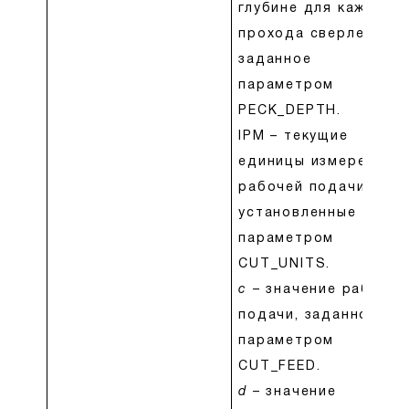
глубине для каждого
прохода сверления,
заданное
параметром
PECK_DEPTH.
IPM – текущие
единицы измерения
рабочей подачи,
установленные
параметром
CUT_UNITS.
c
– значение рабочей
подачи, заданное
параметром
CUT_FEED.
d
– значение