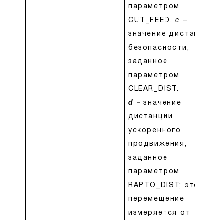
параметром
CUT_FEED.
c
–
значение дистанции
безопасности,
заданное
параметром
CLEAR_DIST.
d
–
значение
дистанции
ускоренного
продвижения,
заданное
параметром
RAPTO_DIST; это
перемещение
измеряется от