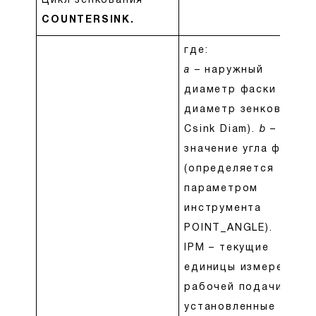
Цикл зенкования
COUNTERSINK.
где:
a
– наружный
диаметр фаски (т.е.
диаметр зенковки
Csink Diam).
b
–
значение угла фаски
(определяется
параметром
инструмента
POINT_ANGLE).
IPM – текущие
единицы измерения
рабочей подачи,
установленные