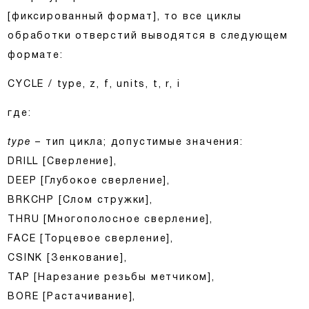
[фиксированный формат], то все циклы
обработки отверстий выводятся в следующем
формате:
CYCLE / type, z, f, units, t, r, i
где:
type
– тип цикла; допустимые значения:
DRILL [Сверление],
DEEP [Глубокое сверление],
BRKCHP [Слом стружки],
THRU [Многополосное сверление],
FACE [Торцевое сверление],
CSINK [Зенкование],
TAP [Нарезание резьбы метчиком],
BORE [Растачивание],