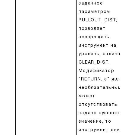
заданное
параметром
PULLOUT_DIST;
позволяет
возвращать
инструмент на
уровень, отличный о
CLEAR_DIST.
Модификатор
“RETURN, e” являетс
необязательным и
может
отсутствовать. Если
задано нулевое
значение, то
инструмент движетс