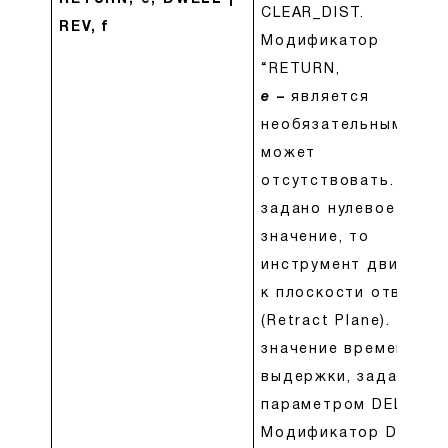
CLEAR_DIST.
REV, f
Модификатор
“RETURN,
e
–
является
необязательным и
может
отсутствовать. Если
задано нулевое
значение, то
инструмент движетс
к плоскости отвода
(Retract Plane).
f
–
значение времени
выдержки, заданное
параметром DELAY.
Модификатор DWELL