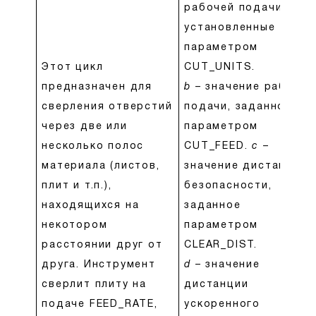
рабочей подачи,
установленные
параметром
Этот цикл
CUT_UNITS.
предназначен для
b
– значение рабочей
сверления отверстий
подачи, заданное
через две или
параметром
несколько полос
CUT_FEED.
c
–
материала (листов,
значение дистанции
плит и т.п.),
безопасности,
находящихся на
заданное
некотором
параметром
расстоянии друг от
CLEAR_DIST.
друга. Инструмент
d
– значение
сверлит плиту на
дистанции
подаче FEED_RATE,
ускоренного