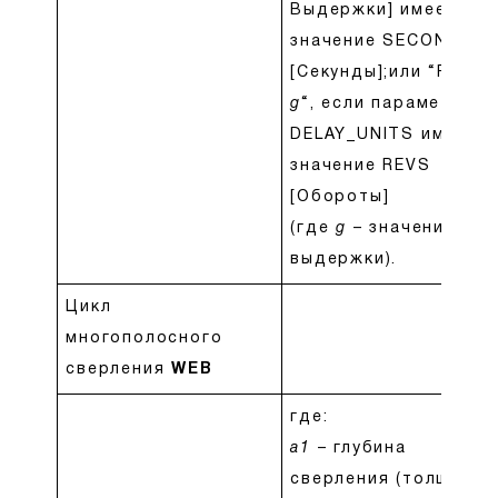
Выдержки] имеет
значение SECONDS
[Секунды];или “REV,
g
“, если параметр
DELAY_UNITS имеет
значение REVS
[Обороты]
(где
g
– значение
выдержки).
Цикл
многополосного
сверления
WEB
где:
a1
– глубина
сверления (толщина)