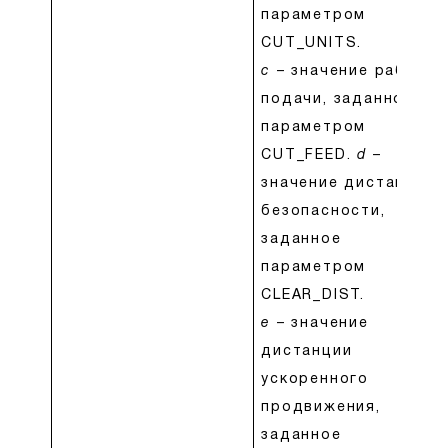
параметром
CUT_UNITS.
c
– значение рабочей
подачи, заданное
параметром
CUT_FEED.
d
–
значение дистанции
безопасности,
заданное
параметром
CLEAR_DIST.
e
– значение
дистанции
ускоренного
продвижения,
заданное