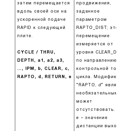
затем перемещается
продвижения,
вдоль своей оси на
заданное
ускоренной подаче
параметром
RAPID к следующей
RAPTO_DIST; это
плите.
перемещение
измеряется от
CYCLE / THRU,
уровня CLEAR_DIST
DEPTH, a1, a2, a3,
по направлению к
…, IPM, b, CLEAR, c,
контрольной точке
RAPTO, d, RETURN, e
цикла. Модификатор
“RAPTO,
d
” является
необязательным и
может
отсутствовать.
e
– значение
дистанции выхода,