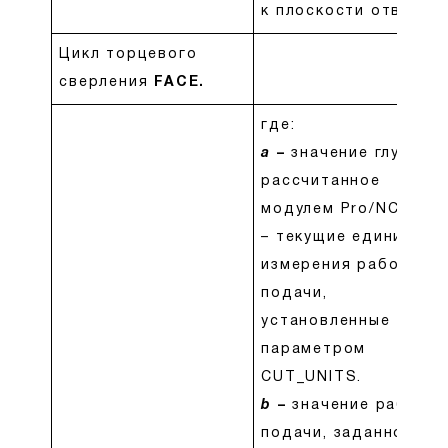
к плоскости отвода
Цикл торцевого
сверления
FACE.
где:
a
–
значение глубины,
рассчитанное
модулем Pro/NC. IPM
– текущие единицы
измерения рабочей
подачи,
установленные
параметром
CUT_UNITS.
b
–
значение рабочей
подачи, заданное