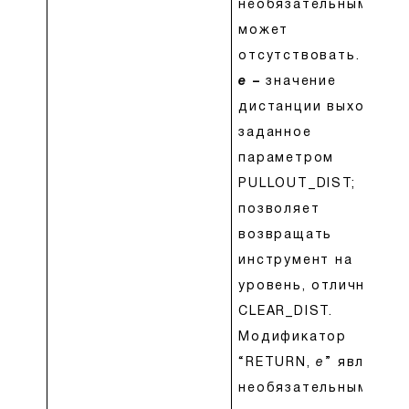
необязательным и
может
отсутствовать.
e
–
значение
дистанции выхода,
заданное
параметром
PULLOUT_DIST;
позволяет
возвращать
инструмент на
уровень, отличный о
CLEAR_DIST.
Модификатор
“RETURN,
e
” являетс
необязательным и