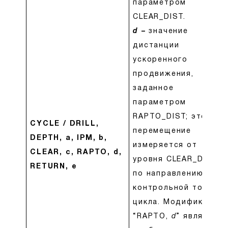
параметром
CLEAR_DIST.
d
–
значение
дистанции
ускоренного
продвижения,
заданное
параметром
RAPTO_DIST; это
CYCLE / DRILL,
перемещение
DEPTH, a, IPM, b,
измеряется от
CLEAR, c, RAPTO, d,
уровня CLEAR_DIST
RETURN, e
по направлению к
контрольной точке
цикла. Модификатор
“RAPTO,
d
” является