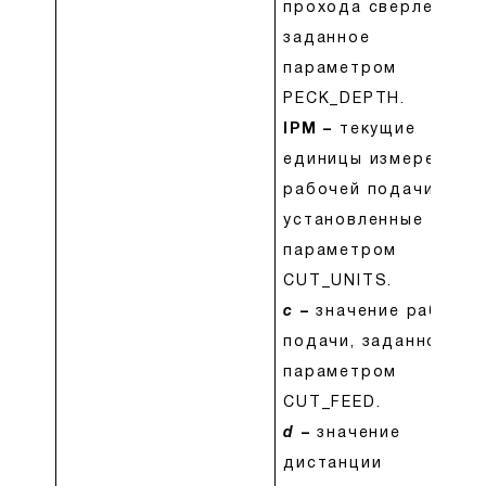
прохода сверления,
заданное
параметром
PECK_DEPTH.
IPM –
текущие
единицы измерения
рабочей подачи,
установленные
параметром
CUT_UNITS.
c
–
значение рабочей
подачи, заданное
параметром
CUT_FEED.
d
–
значение
дистанции