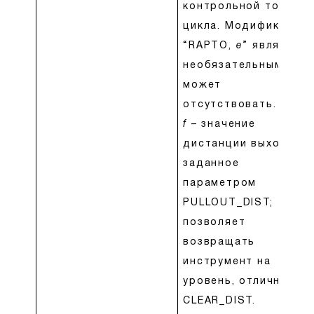
контрольной точке
цикла. Модификатор
“RAPTO,
e
” является
необязательным и
может
отсутствовать.
f
– значение
дистанции выхода,
заданное
параметром
PULLOUT_DIST;
позволяет
возвращать
инструмент на
уровень, отличный о
CLEAR_DIST.