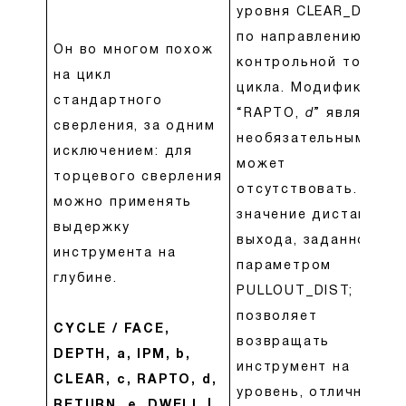
уровня CLEAR_DIST
по направлению к
Он во многом похож
контрольной точке
на цикл
цикла. Модификатор
стандартного
“RAPTO,
d
” является
сверления, за одним
необязательным и
исключением: для
может
торцевого сверления
отсутствовать.
e
–
можно применять
значение дистанции
выдержку
выхода, заданное
инструмента на
параметром
глубине.
PULLOUT_DIST;
позволяет
CYCLE / FACE,
возвращать
DEPTH, a, IPM, b,
инструмент на
CLEAR, c, RAPTO, d,
уровень, отличный о
RETURN, e, DWELL |