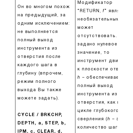
Модификатор
Он во многом похож
“RETURN,
f
” является
на предыдущий, за
необязательным и
одним исключением:
может
не выполняется
отсутствовать. Если
полный выход
задано нулевое
инструмента из
значение, то
отверстия после
инструмент движетс
каждого шага в
к плоскости отвода.
глубину (впрочем,
h
– обеспечивает
режим полного
полный выход
выхода Вы также
инструмента из
можете задать).
отверстия, как и в
цикле глубокого
CYCLE / BRKCHP,
сверления (
h
– это
DEPTH, a, STEP, b,
количество шагов-
IPM, c, CLEAR, d,