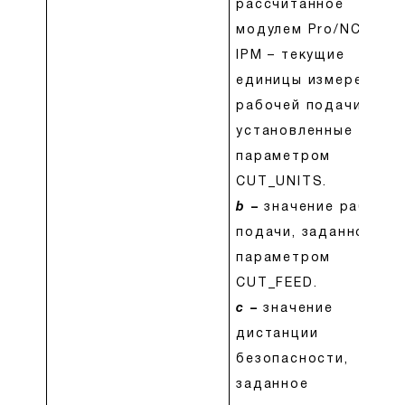
рассчитанное
модулем Pro/NC.
IPM – текущие
единицы измерения
рабочей подачи,
установленные
параметром
CUT_UNITS.
b
–
значение рабочей
подачи, заданное
параметром
CUT_FEED.
c
–
значение
дистанции
безопасности,
заданное