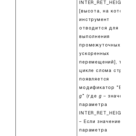
INTER_RET_HEIGHT
[высота, на которую
инструмент
отводится для
выполнения
промежуточных
ускоренных
перемещений], то в
цикле слома стружки
появляется
модификатор “BACK,
g
” (где
g
– значение
параметра
INTER_RET_HEIGHT).
– Если значение
параметра