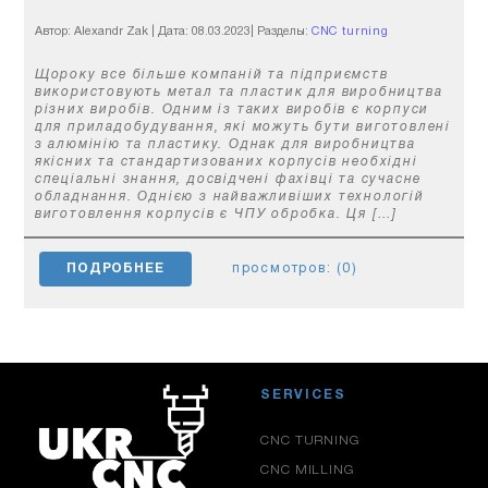
Автор: Alexandr Zak
|
Дата: 08.03.2023
|
Разделы:
CNC turning
operations
Щороку все більше компаній та підприємств
використовують метал та пластик для виробництва
різних виробів. Одним із таких виробів є корпуси
для приладобудування, які можуть бути виготовлені
з алюмінію та пластику. Однак для виробництва
якісних та стандартизованих корпусів необхідні
спеціальні знання, досвідчені фахівці та сучасне
обладнання. Однією з найважливіших технологій
виготовлення корпусів є ЧПУ обробка. Ця […]
ПОДРОБНЕЕ
просмотров: (0)
SERVICES
CNC TURNING
CNC MILLING