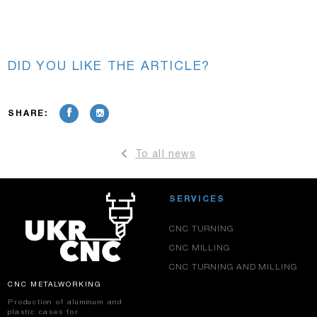
DID YOU LIKE THE ARTICLE?
SHARE:
To all news
SERVICES
CNC TURNING
CNC MILLING
CNC TURNING AND MILLING
CNC METALWORKING
Production of aluminum and
plastic cases for