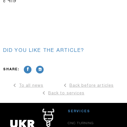
с ЧПУ
DID YOU LIKE THE ARTICLE?
SHARE:
To all news
Back before articles
Back to services
SERVICES
CNC TURNING