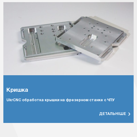
с ЧПУ
Кришка з ПОМ
UkrCNC обработка крышки на фрезерном станке с Ч
ТАЛЬНІШЕ
ДЕТА