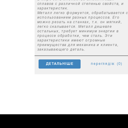
сплавов с различной степенью свойств, и
характеристик.
Металл легко формуется, обрабатывается 
использованием разных процессов. Его
можно резать на станках, т.к. он мягкий,
легко скалывается. Металл дешевле
остальных, требует минимум энергии в
процессе обработки, чем сталь. Эти
характеристики имеют огромные
преимущества для механика и клиента,
заказывающего деталь.
ДЕТАЛЬНІШЕ
переглядів: (0)