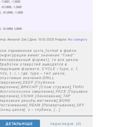
втор: Alexandr Zak
|
Дата: 19.02.2023
|
Розділи:
No category
сли переменная cycle_format в файле
онфигурации имеет значение “fixed”
фиксированный формат], то все циклы
бработки отверстий выводятся в
ледующем формате: CYCLE / type, z, f,
nits, t, r, i где: type – тип цикла;
опустимые значения:DRILL
Сверление],DEEP [Глубокое
верление],BRKCHP [Слом стружки],THRU
Многополосное сверление],FACE [Торцевое
верление],CSINK [Зенкование],TAP
Нарезание резьбы метчиком],BORE
Растачивание],REAM [Развертывание],OFF
Конец цикла]. z – глубина, […]
ДЕТАЛЬНІШЕ
переглядів: (0)