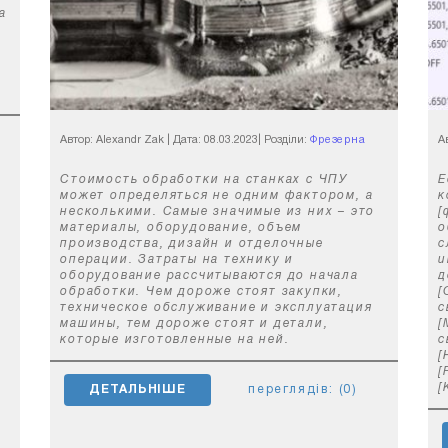
а
Автор: Alexandr Zak
|
Дата: 08.03.2023
|
Розділи:
Фрезерна
А
обробка з ЧПУ
Стоимость обработки на станках с ЧПУ
Е
может определяться не одним фактором, а
к
несколькими. Самые значимые из них – это
[
материалы, оборудование, объем
о
производства, дизайн и отделочные
с
операции. Затраты на технику и
u
оборудование рассчитываются до начала
д
обработки. Чем дороже стоят закупки,
[
техническое обслуживание и эксплуатация
с
машины, тем дороже стоят и детали,
[
которые изготовленные на ней.
с
[
[
[
ДЕТАЛЬНІШЕ
переглядів: (0)