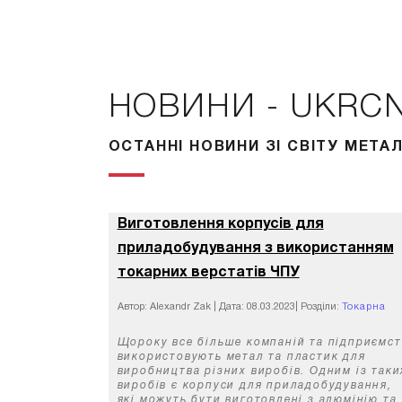
НОВИНИ - UKRC
ОСТАННІ НОВИНИ ЗІ СВІТУ МЕТ
Виготовлення корпусів для
приладобудування з використанням
токарних верстатів ЧПУ
Автор: Alexandr Zak
|
Дата: 08.03.2023
|
Розділи:
Токарна
обробка з ЧПУ
Щороку все більше компаній та підприємст
використовують метал та пластик для
виробництва різних виробів. Одним із таки
виробів є корпуси для приладобудування,
які можуть бути виготовлені з алюмінію та