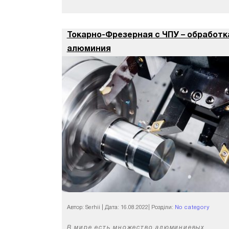
Токарно-Фрезерная с ЧПУ – обработк
алюминия
Автор: Serhii
|
Дата: 16.08.2022
|
Розділи:
No category
В мире есть множество алюминиевых