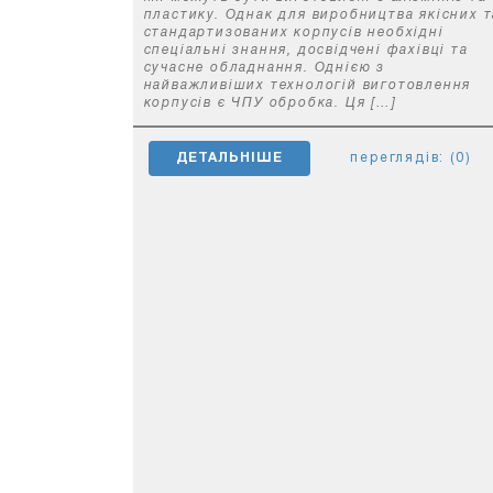
пластику. Однак для виробництва якісних т
стандартизованих корпусів необхідні
спеціальні знання, досвідчені фахівці та
сучасне обладнання. Однією з
найважливіших технологій виготовлення
корпусів є ЧПУ обробка. Ця […]
ДЕТАЛЬНІШЕ
переглядів: (0)