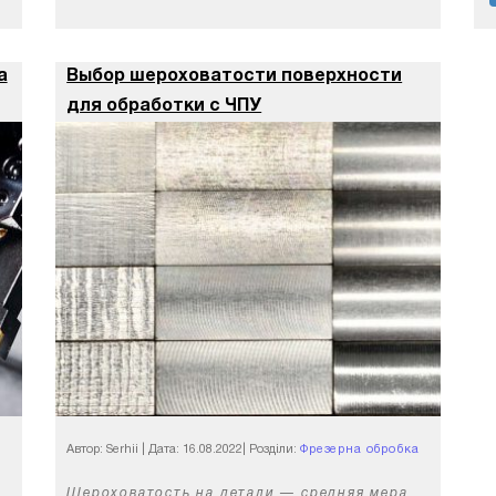
а
Выбор шероховатости поверхности
для обработки с ЧПУ
Автор: Serhii
|
Дата: 16.08.2022
|
Розділи:
Фрезерна обробка
з ЧПУ
Шероховатость на детали — средняя мера