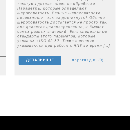
текстуры детали после ее обработки.
Параметры, которые определяют
с
шероховатость: Разные шероховатости
поверхности- как их достигнуть? Обычно
шероховатость достигается не просто так,
она делается целенаправленно, и бывает
самых разных значений. Есть специальные
стандарты этого параметра, которые
указаны в ISО 42 87. Такие значения
указываются при работе с ЧПУ во время […]
ДЕТАЛЬНІШЕ
переглядів: (0)