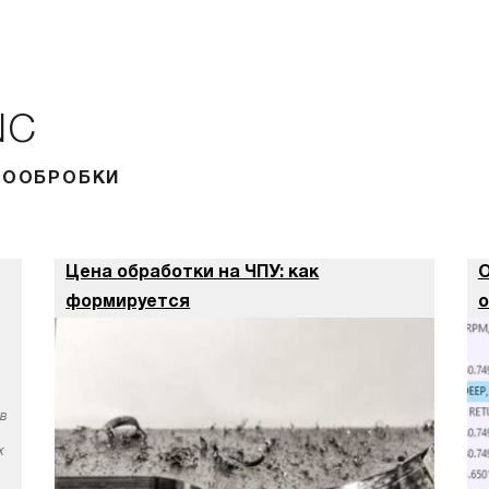
NC
АЛООБРОБКИ
Цена обработки на ЧПУ: как
О
формируется
о
в
х