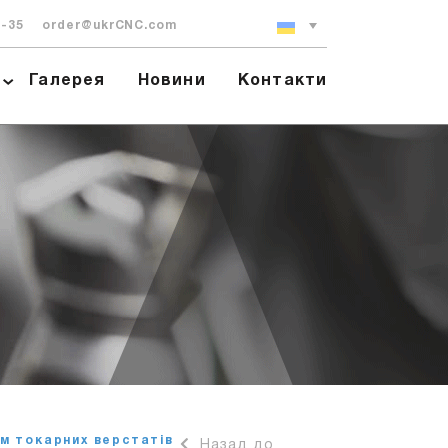
0-35
order@ukrCNC.com
Галерея
Новини
Контакти
м токарних верстатів
Назад до