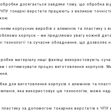
ть обробки досягається завдяки тому, що обробка в
 ЧПУ токарні верстати працюють з великою точніс
кою.
нням корпусних виробів з алюмінію та пластику з
робляємо корпуси – ми приділяємо увагу кожній дет
ні технології та сучасне обладнання, що дозволяє 
бробки матеріалу наші фахівці використовують суч
м і оптимізувати процес виготовлення корпусів. Ми
ння.
бки для виготовлення корпусів з алюмінію та плас
омпанія, яка використовує цю технологію, може над
а пластику за допомогою токарних верстатів з ЧПУ