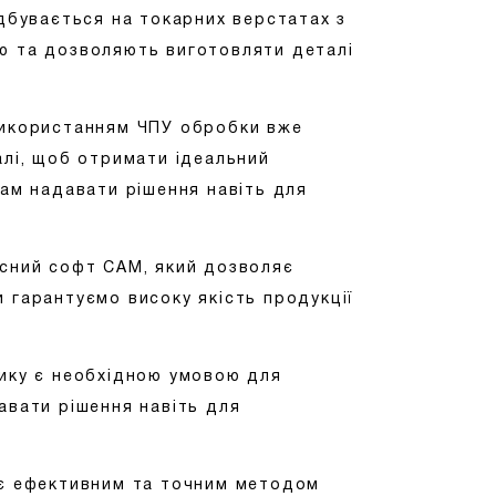
ідбувається на токарних верстатах з
тю та дозволяють виготовляти деталі
 використанням ЧПУ обробки вже
алі, щоб отримати ідеальний
нам надавати рішення навіть для
асний софт CAM, який дозволяє
 гарантуємо високу якість продукції
тику є необхідною умовою для
авати рішення навіть для
 є ефективним та точним методом